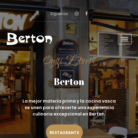
Siguenos
Menu
despl
Ongi Etorri
Berton
La mejor materia prima y la cocina vasca
se unen para ofrecerte una experiencia
culinaria excepcional en Berton.
RESTAURANTE